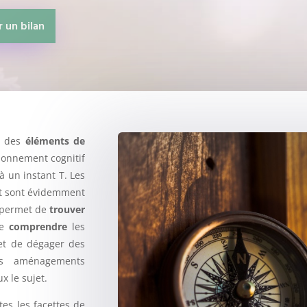
 un bilan
r des
éléments de
ionnement cognitif
à un instant T. Les
 et sont évidemment
 permet de
trouver
de
comprendre
les
et de dégager des
es aménagements
x le sujet.
tes les facettes de