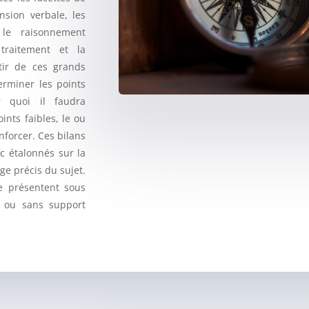
ension verbale, les
, le raisonnement
 traitement et la
tir de ces grands
erminer les points
r quoi il faudra
ints faibles, le ou
nforcer. Ces bilans
c étalonnés sur la
ge précis du sujet.
e présentent sous
c ou sans support