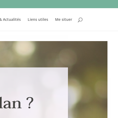
& Actualités
Liens utiles
Me situer
lan ?