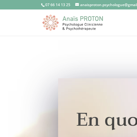
07 66 14 13 25
anaisproton.psychologue@gmai
En quo