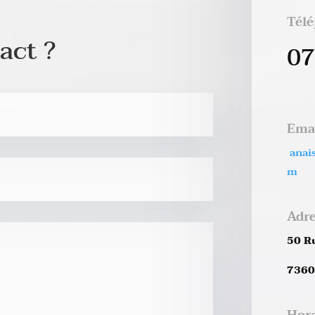
Tél
act ?
07
Ema
anai
m
Adr
50 R
7360