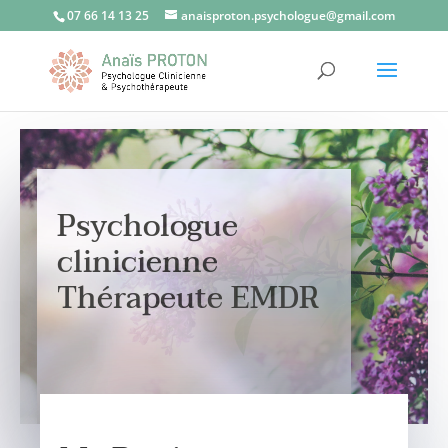
07 66 14 13 25
anaisproton.psychologue@gmail.com
Psychologue
clinicienne
Thérapeute EMDR