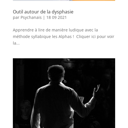
Outil autour de la dysphasie
par
Psychanais
|
18 09 2021
Apprendre à lire de manière ludique avec la
méthode syllabique les Alphas ! Cliquer ici pour voir
la...